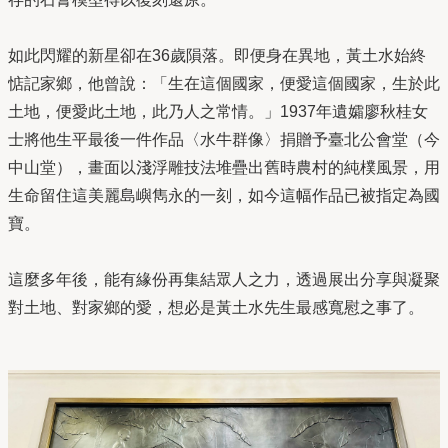
如此閃耀的新星卻在36歲隕落。即便身在異地，黃土水始終
惦記家鄉，他曾說：「生在這個國家，便愛這個國家，生於此
土地，便愛此土地，此乃人之常情。」1937年遺孀廖秋桂女
士將他生平最後一件作品〈水牛群像〉捐贈予臺北公會堂（今
中山堂），畫面以淺浮雕技法堆疊出舊時農村的純樸風景，用
生命留住這美麗島嶼雋永的一刻，如今這幅作品已被指定為國
寶。
這麼多年後，能有緣份再集結眾人之力，透過展出分享與凝聚
對土地、對家鄉的愛，想必是黃土水先生最感寬慰之事了。