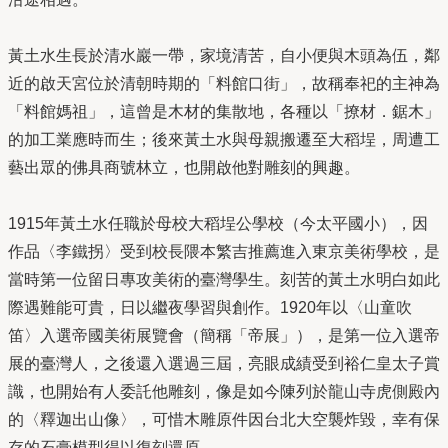
黃土水生長於清水巖一帶，家境清苦，自小便與木頭為伍，鄰
近的啟天宮位於清朝時期的「料館口街」，故稱奉祀的主神為
「料館媽祖」，這曾是木材的集散地，各種以「撩材．鋸木」
的加工業應時而生；後來黃土水與母親搬遷至大稻埕，周遭工
藝出眾的佛具商號林立，也開啟他對雕刻的興趣。
1915年黃土水任職於母校大稻埕公學校（今太平國小），因
作品〈李鐵拐〉受到校長隈本繁吉推薦進入東京美術學校，是
當時第一位留日專攻美術的臺灣學生。刻苦的黃土水明白如此
際遇難能可貴，日以繼夜學習與創作。1920年以〈山童吹
笛〉入選帝國美術展覽會（簡稱「帝展」），是第一位入選帝
展的臺灣人，之後還入選過三屆，亮眼成績受到裕仁皇太子賞
識，也開始有人委託他雕刻，像是如今陳列於龍山寺虎側殿內
的〈釋迦出山像〉，可惜木雕原件因台北大空襲炸毀，幸有保
存的石膏模型得以復刻還原。