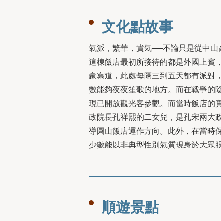
文化點故事
氣派，繁華，貴氣──不論只是從中
這棟飯店最初所接待的都是外國上賓
豪寫道，此處每隔三到五天都有派對
數能夠夜夜笙歌的地⽅。⽽在戰爭的
現已開放觀光客參觀。而當時飯店的
政院長孔祥熙的二女兒，是孔宋兩⼤
導圓⼭飯店運作⽅向。此外，在當時
少數能以非典型性別氣質現⾝於⼤眾
順遊景點