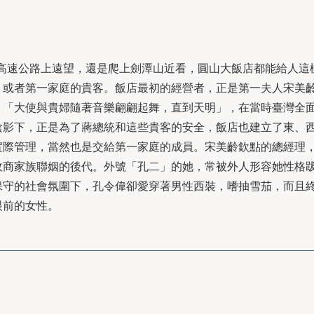
⼭⾼速公路上遠望，還是爬上劍潭⼭近看，圓⼭⼤飯店都能給⼈這
，或者第⼀家庭的貴客。飯店最初的經營者，正是第⼀夫⼈宋美
，「⼤使與貴婦隨著⾳樂翩翩起舞，直到天明」，在當時臺灣全
陰影下，正是為了蔣總統和這些貴客的安全，飯店也建立了東、
實際管理，當然也是交給第⼀家庭的成員。宋美齡欽點的總經理
政商家族聯姻的後代。外號「孔⼆」的她，常被外⼈形容她性格
保守的社會氛圍下，孔令偉卻愛穿著男性⻄裝，嗜抽雪茄，⽽且
眼前的女性。