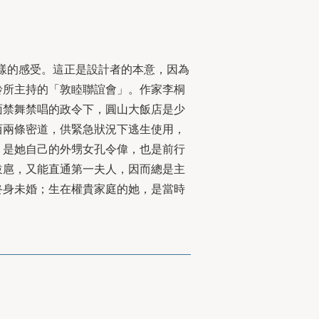
樣的感受。這正是設計者的本意，因為
齡所主持的「敦睦聯誼會」。作家李桐
⾯禁舞禁唱的政令下，圓⼭⼤飯店是少
⻄兩條密道，供緊急狀況下逃⽣使⽤，
，是她⾃⼰的外甥女孔令偉，也是前⾏
跋扈，⼜能直通第⼀夫⼈，因⽽總是主
終⾝未婚；⽣在權貴家庭的她，是當時