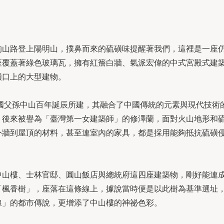
的山路登上陽明山，撲鼻而來的硫磺味提醒著我們，這裡是一座
座覆蓋著綠色玻璃瓦，擁有紅簷白牆、氣派宏偉的中式宮殿式建
磺口上的大型建物。
念國父孫中山百年誕辰所建，其融合了中國傳統的元素與現代技術
、後來被譽為「臺灣第一女建築師」的修澤蘭，面對火山地形和
外牆到屋頂的材料，甚至連室內的家具，都是採用能夠抵抗硫磺
中山樓、士林官邸、圓山飯店與總統府這四座建築物，剛好能連
「楓香樹」，座落在這條線上，據說當時便是以此樹為基準選址
線」的都市傳說，更增添了中山樓的神祕色彩。