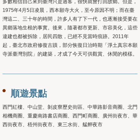
多數相信⾃⼰來到臺灣只是過客，很快就會打回故鄉。但是，
1975年4⽉5⽇凌晨，⻄本願寺⼤火，⾄今原因不明；⽽在臺
灣這⼆、三⼗年的時間，許多⼈有了下⼀代，也逐漸接受要在
異鄉落地⽣根的事實。後來，隨著都市更新、市容美化，這些
違建也都被拆除，居⺠四散，已經不⾒當時痕跡。2011年
起，臺北市政府修復古蹟，部分恢復⽇治時期「淨⼟真宗本願
寺派臺灣別院」的建築，才成了今天可供觀賞、休閒的模樣。
順遊景點
西門紅樓、中山堂、剝皮寮歷史街區、中華路影音商圈、北門
相機商圈、重慶南路書店商圈、西門町商圈、廣州街夜市、華
西街夜市、梧州街夜市、東三水街、艋舺夜市