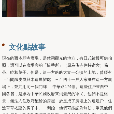
文化點故事
現在的⻄本願寺廣場，是休憩觀光的地⽅，有⽇式鐘樓可供拍
照，還可以在廣場旁的「輪番所」（原為佛寺住持宿舍）喝
茶、吃和菓⼦。但是，這⼀⽅略略⼤於⼀公頃的⼟地，曾經有
上百間鐵⽪屋與⽊造屋雜處，三百四十一⼾⼈家擠在這⼀⽅廣
場上，並共⽤同⼀個⾨牌──中華路174號。這些住⼾來⾃中
國各省，是跟著中華⺠國政府來到臺灣的軍⺠。他們不是權
貴，無法入住政府配給的房屋，於是成了廣場上的違建⼾，住
進草草搭建的房⼦中。⼀開始，他們可能認為無妨，畢竟他們