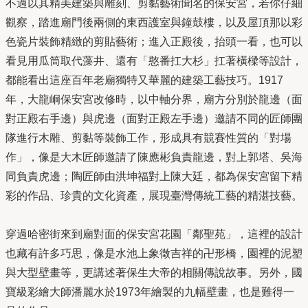
不過以其精美建築與雕刻、剪黏藝術聞名的保安宮，若你仔細
觀察，踏進廟門後兩側的東西護室與鐘鼓樓，以及屋頂那以彩
色瓷片裝飾精緻的剪貼藝術；進入正殿後，抬頭一看，也可以
看見用瓜筒取代藻井、還有「憨番扛大杉」扛著橫樑等設計，
都能看出這座百年老廟獨特又華麗的建築工藝技巧。1917
年，大龍峒保安宮改修時，以中軸分界，廟方分別於龍邊（面
對正殿右手邊）與虎邊（面對正殿左手邊）邀請不同的匠師團
隊進行木雕、剪黏等裝飾工作，形成具有競賽性質的「對場
作」，像是大木匠師邀請了陳應彬負責龍邊，對上郭塔、吳海
同負責虎邊；陶匠師由洪坤福對上陳大廷，都為保安宮留下精
彩的作品、珍貴的文化資產，展現臺灣傳統工藝的精湛技藝。
穿過哈密街來到廟對面的保安宮花園「鄰聖苑」，這裡的設計
也藏有許多巧思，像是水池上象徵吉祥的卍形橋，園裡的泥塑
與大型壁畫等，更講述著保生大帝的相關傳說故事。另外，國
寶級彩繪大師潘麗水於1973年繪製的九幅壁畫，也是難得一