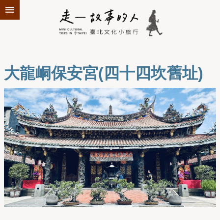
跳到主要內容區塊
大龍峒保安宮(四十四坎舊址)