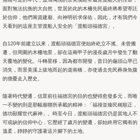
面對無法抗衡的大自然，世居於此的木柵先民最終將希望寄託
於信仰，他們籌資建廟、向神明祈求保佑，因此，才有我們今
天看到的這座主管渡船人安全的「渡船頭福德宮」。
自120年前建立以來，渡船頭福德宮便始終屹立不搖、未曾搬
遷，但周圍的木柵地景，卻在這兩甲子的漫長歲月中發生了翻
天覆地的變化。斗轉星移，因為都市開發，昔日的龜頭山早已
消失，而景美溪上拔地而起的道南橋，亦使過去先民葬身魚腹
的擔憂走入歷史。
隨著時代變遷，信眾前往福德宮的目的也變得愈發多元，而唯
一不變的則是那幅廟聯所承載的精神：「福祿並臻民稱順正，
德功顯耀世代麻神」。時至今日，渡船頭福德宮仍是當地人不
可或缺的信仰中心，它歷經了歲月的變遷，卻始終用它獨有的
溫柔，靜靜的守護著這片腳下的土地。