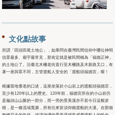
文化點故事
所謂「田頭田尾土地公」，如果問在臺灣民間信仰中哪位神明
信眾最多、廟宇最常見，那肯定就是被民間稱為「福德正神」
的土地公了。沿臺北木柵老街直行至木柵路及木新路叉口，有
著一座與眾不同，主管渡船人安全的「渡船頭福德宮」喔！
根據當地耆老的口述，這座坐落於小山岩上的渡船頭福德宮，
至少有120年以上的歷史。120年前，福德宮所在的小山岩仍
是龜頭山山脈的一部分，而一旁的景美溪亦不若今日這般淤
積，是一條流域寬廣，所有往來皆須仰賴渡船的大溪。在那個
無橋可走的年代，波濤洶湧的景美溪經常威脅渡船人的性命，