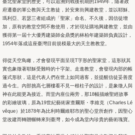
臺北聖家堂的歷史，可以追溯到戰後初期的1949年，隨著政
府遷臺的軍公教與天主教徒，於安東街興建教堂，並以耶穌、
瑪利亞、若瑟三者組成的「聖家」命名。不久後，因信徒增
加，原有的教堂空間不敷使用，才於現址購地興建教堂，並由
獲得第一屆十大優秀建築師金鼎獎的林柏年建築師負責設計，
1954年落成這座臺灣目前規模最大的天主教教堂。
得從天空鳥瞰，才會發現平面呈現T字形的聖家堂，這形狀其
實也象徵著耶穌受難時的十字架。走進教堂，會發現內部的帳
篷式形狀，這是代表人們在世上如同過客，並提醒信徒妥善度
過今生。內部挑高七層樓看不見一根柱子的設計，是象徵人與
神在此能更為接近。而堂內座位兩旁，那18幅描繪聖經故事
的彩繪玻璃，原為19世紀藝術家查爾斯・李維克（Charles Lé
vêque）於1878年為比利時爾維耶市的聖心堂所創作，因聖心
堂改建而轉贈輾轉來到臺灣，如今成為堂內珍貴的藝術瑰寶。