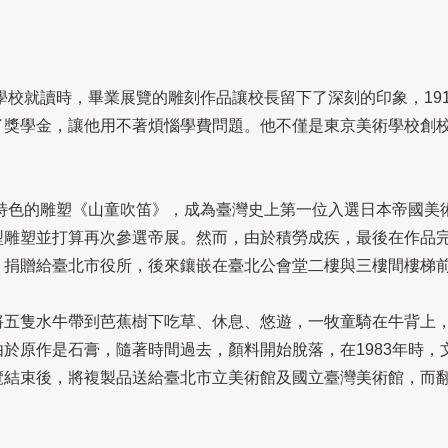
語學校就讀時，畢業展覽的雕刻作品讓校長留下了深刻的印象，19
了獎學金，讓他用不著煩惱學費問題。他不僅是東京美術學校創
土特色的雕塑《山童吹笛》，成為臺灣史上第一位入選日本帝國美術
雕塑並打算再次參選帝展。然而，由於積勞成疾，最後在作品完成
》捐贈給臺北市役所，後來鑲嵌在臺北公會堂二樓與三樓間樓梯
將五隻水牛帶到芭蕉樹下吃草、休息、悠遊，一牧童騎在牛背上
於原作是石膏，隨著時間過去，顏料開始脫落，在1983年時，
覽結束後，將複製品送給臺北市立美術館及國立臺灣美術館，而