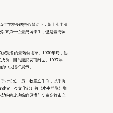
15年在校長的熱心幫助下，黃土水申請
校以來第一位臺灣留學生，也是臺灣留
展覽會的臺籍藝術家。1930年時，他
前，因為腹膜炎而離世。1937年
前的中央牆壁展示。
，手持竹笠；另一牧童立牛側，以手撫
文建會（今文化部）將《水牛群像》翻
翻製時的玻璃纖維原模則交由高雄市立