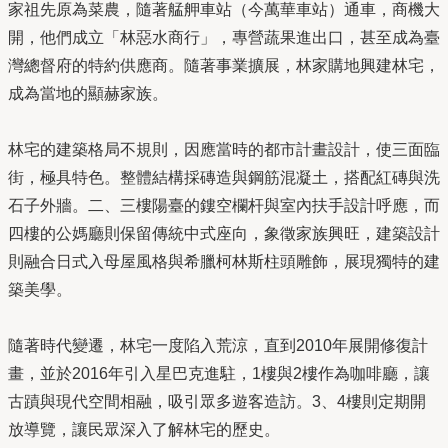
家祖先原為菜農，隨著艋舺車站（今萬華車站）通車，商機大
開，他們成立「林惡水商行」，專營蔬果進出口，甚至成為臺
灣總督府的特約供應商。隨著事業擴展，林家購地興建林宅，
成為當地的顯赫家族。
林宅的建築格局不規則，因應當時的都市計畫設計，使三面臨
街，極具特色。整體結構採磚造與鋼筋混凝土，搭配紅磚與洗
石子外牆。二、三樓陽臺的鏤空欄杆與室內扶手設計呼應，而
四樓的公媽廳則保留傳統中式座向，象徵家族興旺，建築設計
則融合日式入母屋風格與希臘柯林斯柱頭雕飾，展現獨特的建
築美學。
隨著時代變遷，林宅一度陷入荒涼，直到2010年展開修復計
畫，並於2016年引入星巴克進駐，1樓與2樓作為咖啡廳，讓
古蹟與現代空間相融，吸引眾多遊客造訪。3、4樓則定期開
放導覽，讓民眾深入了解林宅的歷史。