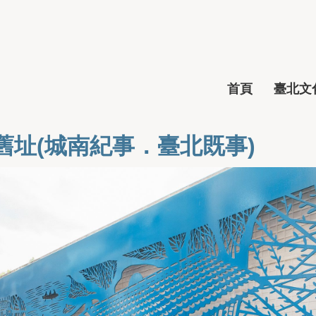
首頁
臺北文化
舊址(城南紀事．臺北既事)