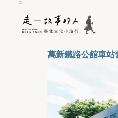
:::
跳到主要內容區塊
:::
萬新鐵路公館車站