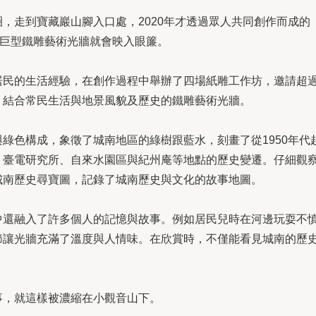
，走到寶藏巖山腳入口處，2020年才透過眾人共同創作而成的
的巨型鐵雕藝術光牆就會映入眼簾。
民的生活經驗，在創作過程中舉辦了四場紙雕工作坊，邀請超過
，結合常民生活與地景風貌及歷史的鐵雕藝術光牆。
綠色構成，象徵了城南地區的綠樹跟藍水，刻畫了從1950年代
、臺電研究所、自來水園區與紀州庵等地點的歷史變遷。仔細觀
城南歷史尋寶圖，記錄了城南歷史與文化的故事地圖。
中還融入了許多個人的記憶與故事。例如居民兒時在河邊玩耍不
節讓光牆充滿了溫度與人情味。在欣賞時，不僅能看見城南的歷
事，就這樣被濃縮在小觀音山下。