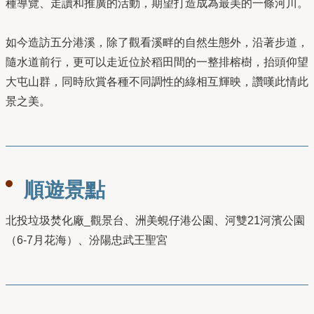
種導覽、走讀和推廣的活動，期望打造成為最美的一條河川。
如今造訪五分港溪，除了觀看溪畔的自然生態外，沿著步道，
隨水道前行，更可以走近位於稻田間的一整排榕樹，抬頭仰望
大屯山群，同時欣賞各種不同調性的綠相互輝映，讚嘆此情此
景之美。
順遊景點
北投垃圾焚化廠_觀景台、洲美蜆仔港公園、河雙21河濱公園
（6-7月花海）、汾陽忠武王聖宮