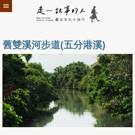
跳到主要內容區塊
舊雙溪河步道(五分港溪)