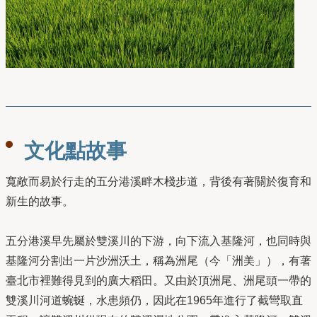
文化點故事
寬敞而易於行走的五分港溪畔木棧步道，背後有著關於復育和
新生的故事。
五分港溪早先屬於雙溪川的下游，向下流入基隆河，也同時與
基隆河分割出一片沙洲沃土，稱為洲尾（今「洲美」），有著
臺北市裡難得見到的廣大稻田。又由於頂洲尾、洲尾頭一帶的
雙溪川河道蜿蜒，水患頻仍，因此在1965年進行了截彎取直