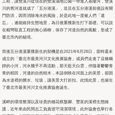
工程，讓雙溪川從現在的雙溪濕地公園一帶進入基隆河，雙溪
川的舊河道就成了「五分港溪」，並且在五分港溪前後設有閘
門防洪，因而消除淹水的風險，於是此地一度被人們「遺
忘」，遂能維持生態地景，為日後重獲新生打下基礎。可以說
在截彎取直工程的無心插柳，保存了河道自然的風貌，形成了
臺北市內的秘境。
而後五分港溪重獲新生的契機是在2021年6月28日，當時還未
成立的「臺北市最美河川文化推廣協會」成員們走進了這條幽
靜的小河，河水幾乎不再流動，那天藍天白雲，伴隨著鬱鬱青
青的稻田，河邊的自然樹木，本該倒映在河面上的美景，卻因
為水道裡的髒水、垃圾，讓美景大打折扣。此情此景，也催生
了臺北市最美河川文化推廣協會誕生。
溪畔的環境整潔以及珍貴的穗花棋盤腳、豐富的溪裡生態維
護，近年來由民間志工負責巡守清潔環境，此外協會也舉行各