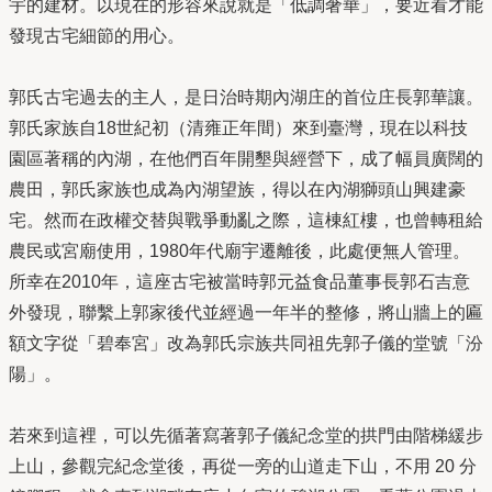
宇的建材。以現在的形容來說就是「低調奢華」，要近看才能
發現古宅細節的用心。
郭氏古宅過去的主人，是日治時期內湖庄的首位庄長郭華讓。
郭氏家族自18世紀初（清雍正年間）來到臺灣，現在以科技
園區著稱的內湖，在他們百年開墾與經營下，成了幅員廣闊的
農田，郭氏家族也成為內湖望族，得以在內湖獅頭山興建豪
宅。然而在政權交替與戰爭動亂之際，這棟紅樓，也曾轉租給
農民或宮廟使用，1980年代廟宇遷離後，此處便無人管理。
所幸在2010年，這座古宅被當時郭元益食品董事長郭石吉意
外發現，聯繫上郭家後代並經過一年半的整修，將山牆上的匾
額文字從「碧奉宮」改為郭氏宗族共同祖先郭子儀的堂號「汾
陽」。
若來到這裡，可以先循著寫著郭子儀紀念堂的拱門由階梯緩步
上山，參觀完紀念堂後，再從一旁的山道走下山，不用 20 分