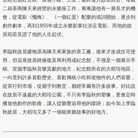
二叔茶商陳天來經營的永樂座工作，漸漸讓他有一展長才的機
會，從電影《懺悔》、《一個紅蛋》配樂的填詞開始，逐步到
創作劇本，再到1955年成立永樂影業社涉足電影。而他的故
居宛若見證了他的人生起伏。
李臨秋故居建物原為陳天來家族的茶工廠，後來才改成住宅使
用，但這座故居經修復及再利用成紀念館，不僅是一個展示手
稿、宣揚李臨秋音樂貢獻的地方，紀念館所在的大稻埕地區，
一向受到許多喜歡歷史、喜歡傳統小吃和老物件的人們喜愛，
從茶行到市場，從廟宇到教堂，都經常藏有許多故事。好比說
在故居不遠處的大稻埕公園，不只有李臨秋的塑像，更會定時
播放他創作的歌曲，讓人從聽覺追尋他的蹤跡；如今加上李臨
秋故居，大稻埕又多了一個能來聽故事的好地方。