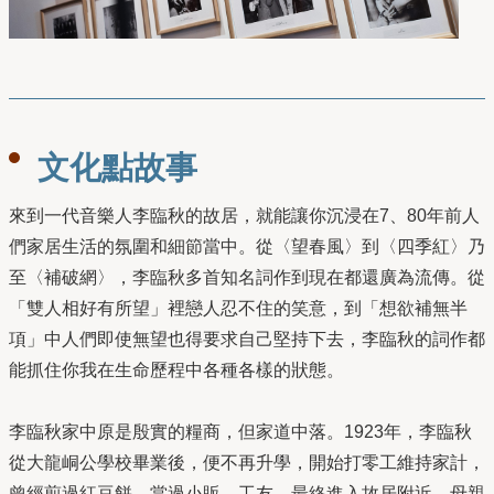
文化點故事
來到一代音樂人李臨秋的故居，就能讓你沉浸在7、80年前人
們家居生活的氛圍和細節當中。從〈望春風〉到〈四季紅〉乃
至〈補破網〉，李臨秋多首知名詞作到現在都還廣為流傳。從
「雙人相好有所望」裡戀人忍不住的笑意，到「想欲補無半
項」中人們即使無望也得要求自己堅持下去，李臨秋的詞作都
能抓住你我在生命歷程中各種各樣的狀態。
李臨秋家中原是殷實的糧商，但家道中落。1923年，李臨秋
從大龍峒公學校畢業後，便不再升學，開始打零工維持家計，
曾經煎過紅豆餅、當過小販、工友，最終進入故居附近、母親