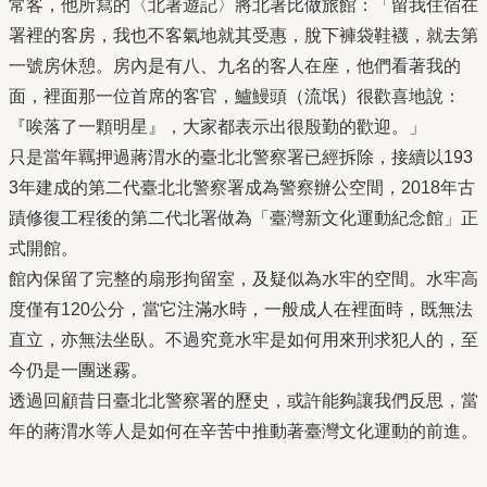
常客，他所寫的〈北署遊記〉將北署比做旅館：「留我住宿在
署裡的客房，我也不客氣地就其受惠，脫下褲袋鞋襪，就去第
一號房休憩。房內是有八、九名的客人在座，他們看著我的
面，裡面那一位首席的客官，鱸鰻頭（流氓）很歡喜地說：
『唉落了一顆明星』，大家都表示出很殷勤的歡迎。」
只是當年羈押過蔣渭水的臺北北警察署已經拆除，接續以193
3年建成的第二代臺北北警察署成為警察辦公空間，2018年古
蹟修復工程後的第二代北署做為「臺灣新文化運動紀念館」正
式開館。
館內保留了完整的扇形拘留室，及疑似為水牢的空間。水牢高
度僅有120公分，當它注滿水時，一般成人在裡面時，既無法
直立，亦無法坐臥。不過究竟水牢是如何用來刑求犯人的，至
今仍是一團迷霧。
透過回顧昔日臺北北警察署的歷史，或許能夠讓我們反思，當
年的蔣渭水等人是如何在辛苦中推動著臺灣文化運動的前進。