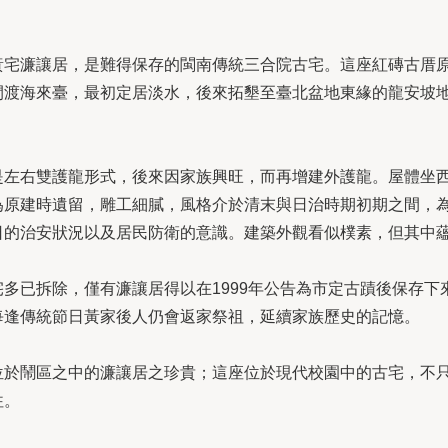
宅濂讓居，是難得保存的閩南傳統三合院古宅。這座紅磚古厝原為
間渡海來臺，最初定居淡水，後來拓墾至臺北盆地東緣的龍安坡
是左右雙護龍形式，後來因家族興旺，而再增建外護龍。屋體坐
為原建時遺留，雕工細膩，風格介於清末與日治時期初期之間，
日的治安狀況以及居民防衛的意識。建築外觀看似樸素，但其中
多已拆除，僅有濂讓居得以在1999年公告為市定古蹟後保存下
每逢傳統節日黃家後人仍會返家祭祖，延續家族歷史的記憶。
位於鬧區之中的濂讓居之珍貴；這座位於現代校園中的古宅，不
往。