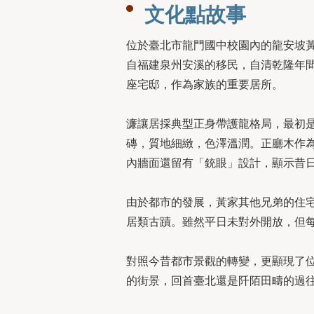
文化點故事
位於臺北市龍門國中校園內的龍安坡黃
自福建泉州安溪的移民，自清乾隆年
座宅邸，作為家族的重要居所。
濂讓居採典型正身帶護龍格局，最初
磚，質地細緻，色澤溫潤。正廳木作
內牆面還留有「銃眼」設計，顯示昔
由於都市的發展，黃家其他兄弟的住宅
居類古蹟。雖然平日未對外開放，但
對照今昔都市景觀的轉變，更顯現了
的街景，回首臺北還是阡陌田疇的過