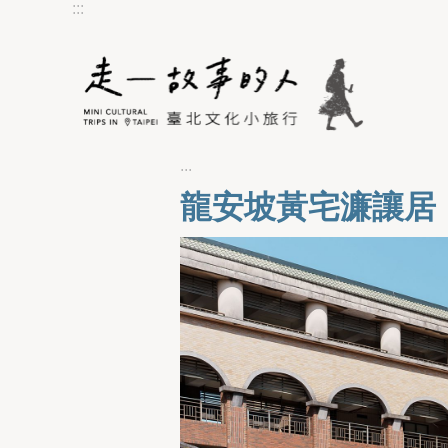
:::
跳到主要內容區塊
:::
龍安坡黃宅濂讓居