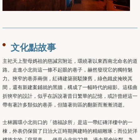
文化點故事
主祀天上聖母媽祖的慈諴宮附近，環繞著以東西南北命名的道
路。走進小北街這一條不起眼的巷子，赫然發現它的獨特魅
力。狹窄的巷弄兩側，紅磚建築斑駁陳舊，綠色鐵皮掩映其
間，還有新建案鋪就的黑牆，構成了一幅時代的縮影。這樣曲
折狹窄的設計，似乎在訴說著昔日繁華的記憶，或許曾經這一
帶有著許多類似的巷弄，但隨著街區的翻新而漸漸消逝。
士林圓環小北街口的「德福診所」是這一帶紅磚洋樓中的一
棟，外表仍保留了日治大正時期興建時的精細雕琢；而位於洋
樓後方的「穿屋巷」，便是小北街22巷。過去屋舍比鄰，為