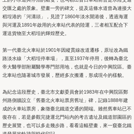
交匯之處的景象。壁畫一旁的碑文，提及這條水道曾為連接大
稻埕港的「河溝頭」，見證了1860年淡水開港後，透過海運
與河運及1891年啟用的火車站代表的陸運，三者相互配合下
運送貨物至大稻埕的輝煌歷史。
第一代臺北火車站於1901年因縱貫線改道遷移，原址改為鐵
路淡水線「大稻埕停車場」，直至1937年停用，後轉為臺北
帝大醫學部附屬醫學專門部用地，也就是今日的中興院區。臺
北車站也隨著城市發展，歷經多次搬遷，形成現今的樣貌。
為紀念這段歷史，臺北市文獻委員會於1983年在中興院區鄭
州路側牆設立「舊臺北火車站票房舊址」碑，記錄1888年建
成的火車站票房，象徵臺北鐵道交通的開端。雖然舊車站已不
復存在，若是參觀完捷運北門站內的考古遺址及鐵道部園區的
歷史展覽，也可以多走幾步路，看看這幅壁畫，來一窺臺北鐵
道發展的軌跡與時代印記。