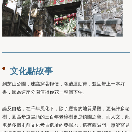
文化點故事
到芝山公園，建議穿著輕便，腳踏運動鞋，並且帶上一本好
書，因為這座公園值得你花一整個下午。
論及自然，在千年風化下，除了豐富的地質景觀，更有許多老
樹，園區步道盡頭的三百年老樟樹更是鎮園之寶。而人文，此
處是多個史前文化考古遺址的發掘地，還有西隘門、惠濟宮見