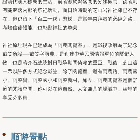
證清代漢人移民的生活，前者源於聚落間的分類械鬥，後者則
有關聚落內部的祭祀活動。而日治時期的芝山岩神社雖已不存
在，但仍留下「百二十崁」階梯，是當年祭拜者的必經之路，
考驗信徒體能，也彰顯神社的尊榮。
神社原址現在已經成為「雨農閱覽室」，是戰後政府為了紀念
戴笠所設──戴笠字雨農，是創建中華民國情報單位的關鍵人
物，也是蔣介石總統對日戰爭期間倚賴的重臣。戰後，芝山這
一帶以許多方式紀念戴笠，除了閱覽室，還有雨農路、雨農國
小、雨聲街、雨聲國小和雨聲新村。如今，雨農閱覽室是個舒
適的閱讀空間，你可以在這自然、人文兼具的場域中，幽靜的
享受芬多精。
順遊景點