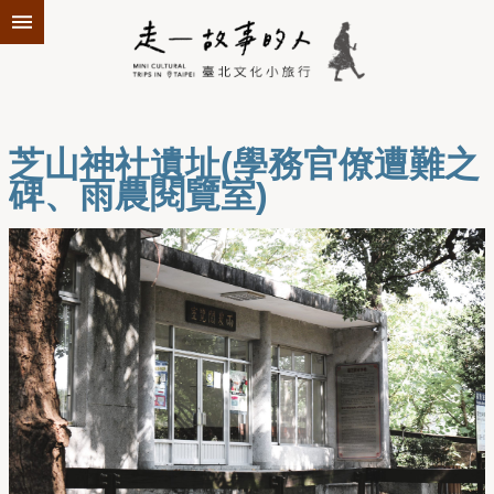
跳到主要內容區塊
芝山神社遺址(學務官僚遭難之
碑、雨農閱覽室)