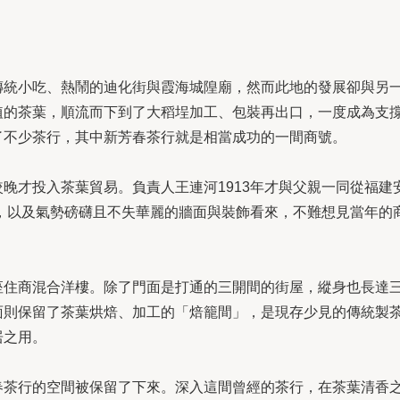
傳統小吃、熱鬧的迪化街與霞海城隍廟，然而此地的發展卻與另
的茶葉，順流而下到了大稻埕加工、包裝再出口，一度成為支撐
了不少茶行，其中新芳春茶行就是相當成功的一間商號。
晚才投入茶葉貿易。負責人王連河1913年才與父親一同從福建
模，以及氣勢磅礴且不失華麗的牆面與裝飾看來，不難想見當年的
座住商混合洋樓。除了門面是打通的三開間的街屋，縱身也長達
面則保留了茶葉烘焙、加工的「焙籠間」，是現存少見的傳統製
居之用。
春茶行的空間被保留了下來。深入這間曾經的茶行，在茶葉清香