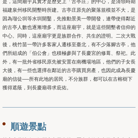
是，這間廟宇其實才是歷史上「古亭庄」的中⼼，是清領時期
福建泉州移⺠開墾時所建。古亭庄原先的聚落規模並不⼤，是
因為瑠公圳等⽔圳開鑿，先推動景美⼀帶開發，連帶使得鄰近
的古亭⼈數也逐漸增多，⽽這座廟宇，就是這些開墾者信仰的
中⼼。同時，這座廟宇更是族群合作、共⽣的證明。⼆次⼤戰
後，桃⽵苗⼀帶許多客家⼈遷移⾄臺北，有不少落腳古亭，他
們所組成的「伯公會」也積極參與了長慶宮的修葺、祭祀。此
外，有⼀批外省移⺠原先被安置在南機場地區，他們的⼦女長
⼤後，有⼀些也選擇在鄰近的古亭購買房產，也因此成為長慶
廟的信徒──所有此地的居⺠，不分族群，都可以在古榕樹下
獲得遮蔭，到長慶廟尋求庇佑。
順遊景點