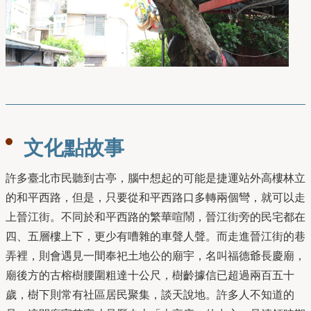
文化點故事
許多臺北市⺠聽到古亭，腦中想起的可能是捷運站外⾼樓林立
的和平⻄路，但是，只要從和平⻄路⼝多轉兩個彎，就可以走
上晉江街。不同於和平⻄路的繁華喧鬧，晉江街旁的⺠宅都在
四、五層樓上下，更少有嘈雜的⾞聲⼈聲。⽽走進晉江街的巷
弄裡，則會遇⾒⼀間奉祀⼟地公的廟宇，名叫福德爺長慶廟，
廟後⽅的古榕樹腰圍粗達⼗公尺，樹齡據信已超過兩百五⼗
歲，樹下則常有社區居⺠聚集，談天說地。許多⼈不知道的