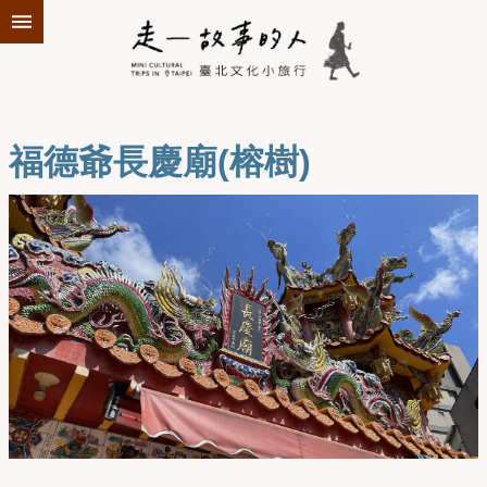
跳到主要內容區塊
福德爺長慶廟(榕樹)