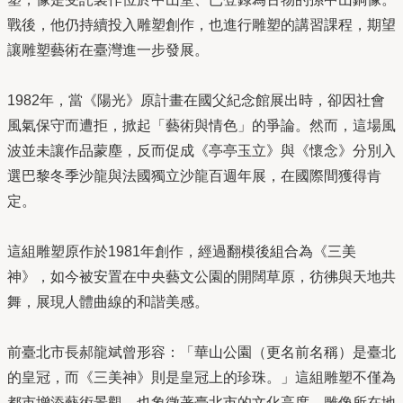
戰後，他仍持續投入雕塑創作，也進行雕塑的講習課程，期望
讓雕塑藝術在臺灣進一步發展。
1982年，當《陽光》原計畫在國父紀念館展出時，卻因社會
風氣保守而遭拒，掀起「藝術與情色」的爭論。然而，這場風
波並未讓作品蒙塵，反而促成《亭亭玉立》與《懷念》分別入
選巴黎冬季沙龍與法國獨立沙龍百週年展，在國際間獲得肯
定。
這組雕塑原作於1981年創作，經過翻模後組合為《三美
神》，如今被安置在中央藝文公園的開闊草原，彷彿與天地共
舞，展現人體曲線的和諧美感。
前臺北市長郝龍斌曾形容：「華山公園（更名前名稱）是臺北
的皇冠，而《三美神》則是皇冠上的珍珠。」這組雕塑不僅為
都市增添藝術景觀，也象徵著臺北市的文化高度。雕像所在地