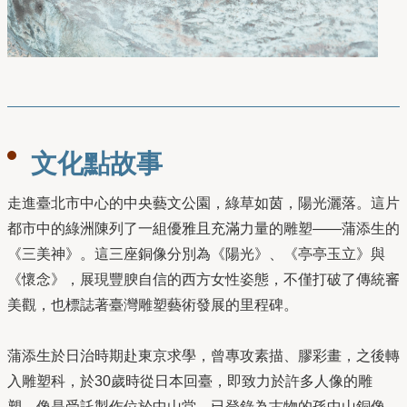
文化點故事
走進臺北市中心的中央藝文公園，綠草如茵，陽光灑落。這片
都市中的綠洲陳列了一組優雅且充滿力量的雕塑——蒲添生的
《三美神》。這三座銅像分別為《陽光》、《亭亭玉立》與
《懷念》，展現豐腴自信的西方女性姿態，不僅打破了傳統審
美觀，也標誌著臺灣雕塑藝術發展的里程碑。
蒲添生於日治時期赴東京求學，曾專攻素描、膠彩畫，之後轉
入雕塑科，於30歲時從日本回臺，即致力於許多人像的雕
塑，像是受託製作位於中山堂、已登錄為古物的孫中山銅像。