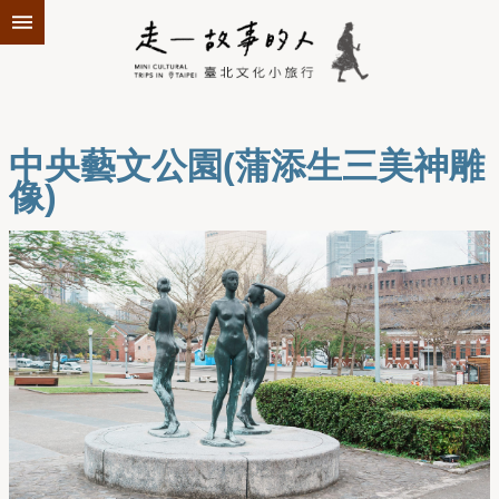
跳到主要內容區塊
中央藝文公園(蒲添生三美神雕
像)