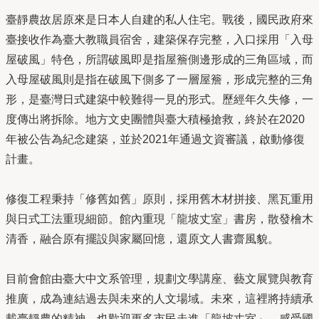
臺靜農故居原來是日本人自建的私人住宅。戰後，國民政府來
臺接收作為臺大教職員宿舍，建築保存完整，入口採用「入母
屋破風」特色，所謂破風即是指屋簷側邊形成的三角區域，而
入母屋破風則是指在破風下側多了一層屋簷，形成完整的三角
形，是臺灣日式建築中較難得一見的形式。歷經年久失修，一
度傳出將拆除。地方文史團體與臺大積極搶救，終於在2020
年被公告為紀念建築，並於2021年通過文資審議，啟動修復
計畫。
修復工程秉持「修舊如舊」原則，採用舊木材拼接、黑瓦重用
與日式工法重現細節。館內重現「龍坡丈室」書房，散發檜木
清香，融合原有擺設與家屬回憶，還原文人書齋風貌。
目前會館由臺大中文系管理，規劃文學講座、藝文展覽與教育
推廣，成為連結過去與未來的人文場域。未來，這裡將持續承
載臺靜農的精神，也歡迎更多市民走進「龍坡丈室」，感受國