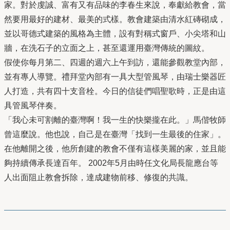
家。對於虔誠、富有又有品味的李春生來說，奉獻給教會，當
然要用最好的建材、最美的式樣。教會建築由清水紅磚砌成，
並以哥德式建築的風格為主體，設有對稱式窗戶、小尖塔和山
牆，在洗石子的立面之上，甚至還運用臺灣傳統的圖紋。
假使你每月第二、四週的週六上午到訪，還能參觀教堂內部，
並有專人導覽。禮拜堂內部有一具大型管風琴，由瑞士樂器匠
人打造，共有四十支音栓。今日的信徒們唱聖歌時，正是由這
具管風琴伴奏。
「我心未可割離的臺灣啊！我一生的快樂攏在此。」馬偕牧師
曾這麼說。他也說，自己是在臺灣「找到一生最後的住家」。
在他離開之後，他所創建的教會不僅有這樣美麗的家，並且能
夠持續傳承長達百年。 2002年5月由時任文化局長龍應台等
人出面阻止教會拆除，達成建物前移、修復的共識。